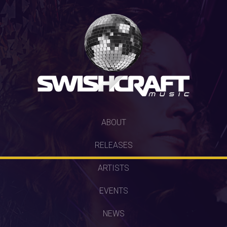
SKIP
ABOUT
TO
RELEASES
CONTENT
ARTISTS
EVENTS
NEWS