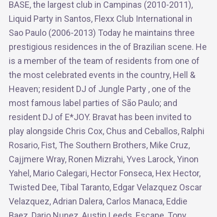
BASE, the largest club in Campinas (2010-2011),
Liquid Party in Santos, Flexx Club International in
Sao Paulo (2006-2013) Today he maintains three
prestigious residences in the of Brazilian scene. He
is a member of the team of residents from one of
the most celebrated events in the country, Hell &
Heaven; resident DJ of Jungle Party , one of the
most famous label parties of São Paulo; and
resident DJ of E*JOY. Bravat has been invited to
play alongside Chris Cox, Chus and Ceballos, Ralphi
Rosario, Fist, The Southern Brothers, Mike Cruz,
Cajjmere Wray, Ronen Mizrahi, Yves Larock, Yinon
Yahel, Mario Calegari, Hector Fonseca, Hex Hector,
Twisted Dee, Tibal Taranto, Edgar Velazquez Oscar
Velazquez, Adrian Dalera, Carlos Manaca, Eddie
Baez, Dario Nunez, Austin Leeds, Escape, Tony